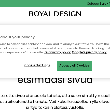
Outdoor Sale - 15
TAUS
SISUSTUS
TEKSTIILIT & MATOT
KEITTIÖ
SÄILYTYS
ULKOKALUSTEET
about your privacy!
ies to personalize content and ads, and to analyze our traffic. You have the 
pt out of any non-essential cookies while using our site. However, blocking cer
your experience of the website.
Our privacy policy
Google's privacy policy
mme valitettavasti löy
Cookie Settings
Accept All Cookies
etsimääsi sivua
tä, että sivua ei enää ole tai siitä, että se on siirretty mu
sti aiheutunutta häiriötä. Voit kokeilla uudelleen yllä oleva
siirtyä takaisin aloitussivustolle.