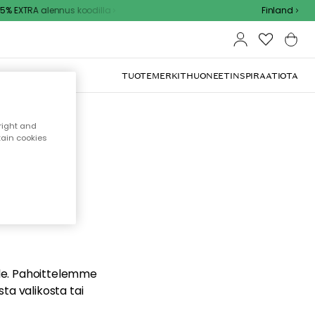
% EXTRA alennus koodilla
Finland
TUOTEMERKIT
HUONEET
INSPIRAATIOTA
right and
tain cookies
dä
ualle. Pahoittelemme
sta valikosta tai