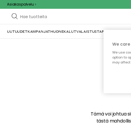
Asiakaspalvelu
UUTUUDET
KAMPANJAT
HUONEKALUT
VALAISTUS
TARJOILU JA KAT
We care 
We use cook
option to o
may affect 
E
Tämä voi johtua sii
tästä mahdollise