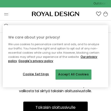
Outdoor Sal
We care about your privacy!
We use cookies to personalize content and ads, and to analyze
Emme valitettavasti löydä
our traffic. You have the right and option to opt out of any non-
essential cookies while using our site. However, blocking certain
etsimääsi sivua
cookies may affect your experience of the website.
Our privacy
policy
Google's privacy policy
Cookie Settings
Accept All Cookies
Tämä voi johtua siitä, että sivua ei enää ole tai siitä, että se
on siirretty muualle. Pahoittelemme tästä mahdollisesti
aiheutunutta häiriötä. Voit kokeilla uudelleen yllä olevasta
valikosta tai siirtyä takaisin aloitussivustolle.
Takaisin aloitussivulle