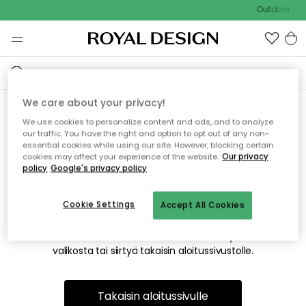
Outdoor Sal
We care about your privacy!
We use cookies to personalize content and ads, and to analyze
Emme valitettavasti löydä
our traffic. You have the right and option to opt out of any non-
essential cookies while using our site. However, blocking certain
etsimääsi sivua
cookies may affect your experience of the website.
Our privacy
policy
Google's privacy policy
Cookie Settings
Accept All Cookies
Tämä voi johtua siitä, että sivua ei enää ole tai siitä, että se
on siirretty muualle. Pahoittelemme tästä mahdollisesti
aiheutunutta häiriötä. Voit kokeilla uudelleen yllä olevasta
valikosta tai siirtyä takaisin aloitussivustolle.
Takaisin aloitussivulle