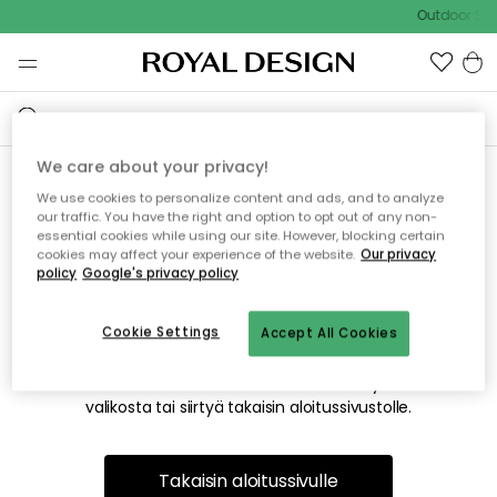
Outdoor Sal
We care about your privacy!
We use cookies to personalize content and ads, and to analyze
Emme valitettavasti löydä
our traffic. You have the right and option to opt out of any non-
essential cookies while using our site. However, blocking certain
etsimääsi sivua
cookies may affect your experience of the website.
Our privacy
policy
Google's privacy policy
Cookie Settings
Accept All Cookies
Tämä voi johtua siitä, että sivua ei enää ole tai siitä, että se
on siirretty muualle. Pahoittelemme tästä mahdollisesti
aiheutunutta häiriötä. Voit kokeilla uudelleen yllä olevasta
valikosta tai siirtyä takaisin aloitussivustolle.
Takaisin aloitussivulle