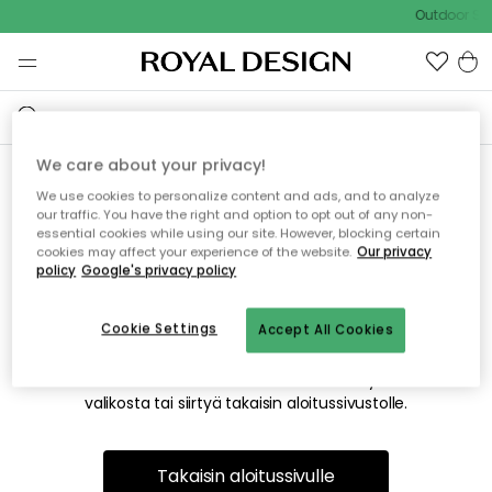
Outdoor Sal
We care about your privacy!
We use cookies to personalize content and ads, and to analyze
Emme valitettavasti löydä
our traffic. You have the right and option to opt out of any non-
essential cookies while using our site. However, blocking certain
etsimääsi sivua
cookies may affect your experience of the website.
Our privacy
policy
Google's privacy policy
Cookie Settings
Accept All Cookies
Tämä voi johtua siitä, että sivua ei enää ole tai siitä, että se
on siirretty muualle. Pahoittelemme tästä mahdollisesti
aiheutunutta häiriötä. Voit kokeilla uudelleen yllä olevasta
valikosta tai siirtyä takaisin aloitussivustolle.
Takaisin aloitussivulle