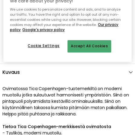
We care about your privacy!
Nopeat ja joustavat toimitukset
We use cookies to personalize content and ads, and to analyze
our traffic. You have the right and option to opt out of any non-
Avoin palautusoikeus 30 päivän ajan
essential cookies while using our site. However, blocking certain
cookies may affect your experience of the website.
Our privacy
policy
Google's privacy policy
Cookie Settings
Accept All Cookies
Kuvaus
Ovimatossa
Tica Copenhagen
-tuotemerkiltä on
moderni
muotoilu
jotka sulautuvat harmonisesti ympäristöön
. Siinä on
pintapuoli
polyamidista
kestävillä
ominaisuuksilla
. Siinä on
käytännöllinen
takaosa
kumista
pitämään maton paikallaan
.
Helppo pitää puhtaana ja raikkaana
.
Tietoa Tica Copenhagen-merkkisestä ovimatosta
-
Tyylikäs
,
moderni
muotoilu
.