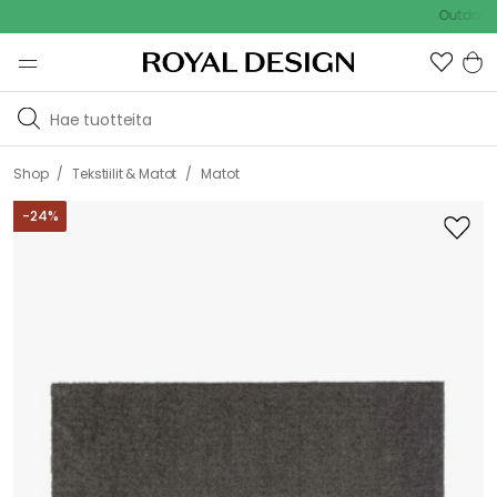
[object
Outdoor Sale -
Object]
/
/
Shop
Tekstiilit & Matot
Matot
-
24
%