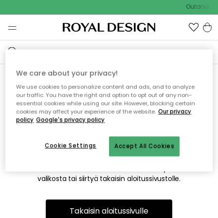
Outdoor Sa
We care about your privacy!
We use cookies to personalize content and ads, and to analyze
Emme valitettavasti löydä
our traffic. You have the right and option to opt out of any non-
essential cookies while using our site. However, blocking certain
etsimääsi sivua
cookies may affect your experience of the website.
Our privacy
policy
Google's privacy policy
Cookie Settings
Accept All Cookies
Tämä voi johtua siitä, että sivua ei enää ole tai siitä, että se
on siirretty muualle. Pahoittelemme tästä mahdollisesti
aiheutunutta häiriötä. Voit kokeilla uudelleen yllä olevasta
valikosta tai siirtyä takaisin aloitussivustolle.
Takaisin aloitussivulle