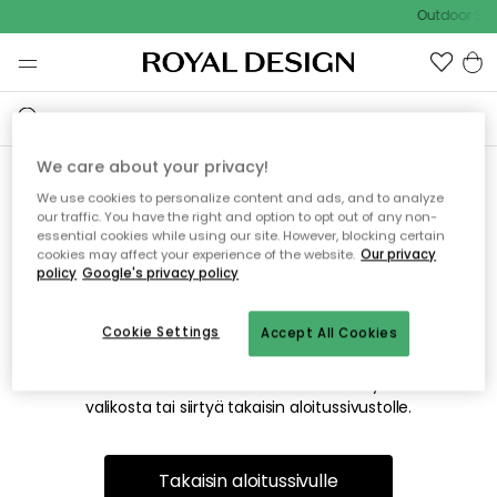
Outdoor Sal
We care about your privacy!
We use cookies to personalize content and ads, and to analyze
Emme valitettavasti löydä
our traffic. You have the right and option to opt out of any non-
essential cookies while using our site. However, blocking certain
etsimääsi sivua
cookies may affect your experience of the website.
Our privacy
policy
Google's privacy policy
Cookie Settings
Accept All Cookies
Tämä voi johtua siitä, että sivua ei enää ole tai siitä, että se
on siirretty muualle. Pahoittelemme tästä mahdollisesti
aiheutunutta häiriötä. Voit kokeilla uudelleen yllä olevasta
valikosta tai siirtyä takaisin aloitussivustolle.
Takaisin aloitussivulle