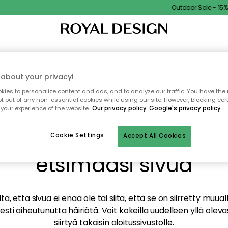
Outdoor Sale - 15% E
TAUS
SISUSTUS
TEKSTIILIT & MATOT
KEITTIÖ
SÄILYTYS
ULKOKALUSTEET
about your privacy!
ies to personalize content and ads, and to analyze our traffic. You have the 
pt out of any non-essential cookies while using our site. However, blocking cer
your experience of the website.
Our privacy policy
Google's privacy policy
mme valitettavasti löy
Cookie Settings
Accept All Cookies
etsimääsi sivua
tä, että sivua ei enää ole tai siitä, että se on siirretty mu
sti aiheutunutta häiriötä. Voit kokeilla uudelleen yllä oleva
siirtyä takaisin aloitussivustolle.