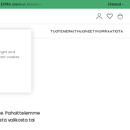
XTRA alennus koodilla
Finland
TUOTEMERKIT
HUONEET
INSPIRAATIOTA
right and
tain cookies
dä
ualle. Pahoittelemme
sta valikosta tai