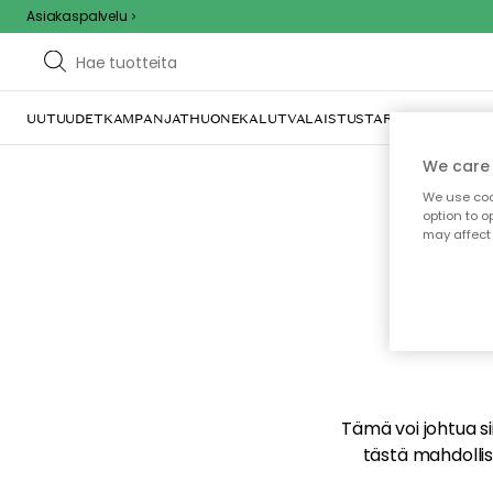
Asiakaspalvelu
UUTUUDET
KAMPANJAT
HUONEKALUT
VALAISTUS
TARJOILU JA KAT
We care 
We use cook
option to o
may affect 
E
Tämä voi johtua sii
tästä mahdollise