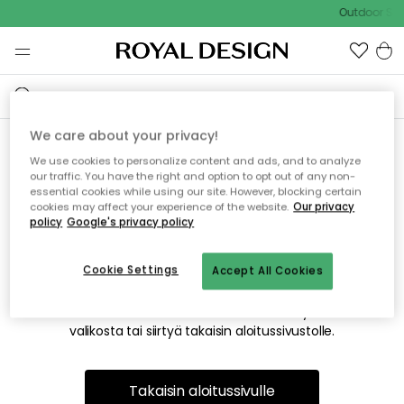
Outdoor Sal
We care about your privacy!
We use cookies to personalize content and ads, and to analyze
Emme valitettavasti löydä
our traffic. You have the right and option to opt out of any non-
essential cookies while using our site. However, blocking certain
etsimääsi sivua
cookies may affect your experience of the website.
Our privacy
policy
Google's privacy policy
Cookie Settings
Accept All Cookies
Tämä voi johtua siitä, että sivua ei enää ole tai siitä, että se
on siirretty muualle. Pahoittelemme tästä mahdollisesti
aiheutunutta häiriötä. Voit kokeilla uudelleen yllä olevasta
valikosta tai siirtyä takaisin aloitussivustolle.
Takaisin aloitussivulle