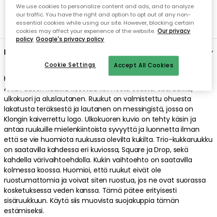
We use cookies to personalize content and ads, and to analyze
our traffic. You have the right and option to opt out of any non-
essential cookies while using our site. However, blocking certain
cookies may affect your experience of the website.
Our privacy
policy
Google's privacy policy
Kuvaus
Cookie Settings
Accept All Cookies
Klongin suunnittelema Trio-kukkaruukku, jonka on suunnitellut
Ania Pauser. Ruukku koostuu kolmesta osasta: sisäruukku,
ulkokuori ja aluslautanen. Ruukut on valmistettu ohuesta
lakatusta teräksestä ja lautanen on messingistä, jossa on
Klongin kaiverrettu logo. Ulkokuoren kuvio on tehty käsin ja
antaa ruukuille mielenkiintoista syvyyttä ja luonnetta ilman
että se vie huomiota ruukussa olevilta kukilta. Trio-kukkaruukku
on saatavilla kahdessa eri kuviossa, Square ja Drop, sekä
kahdella värivaihtoehdolla. Kukin vaihtoehto on saatavilla
kolmessa koossa. Huomioi, että ruukut eivät ole
ruostumattomia ja voivat siten ruostua, jos ne ovat suorassa
kosketuksessa veden kanssa. Tämä pätee erityisesti
sisäruukkuun. Käytä siis muovista suojakuppia tämän
estämiseksi.