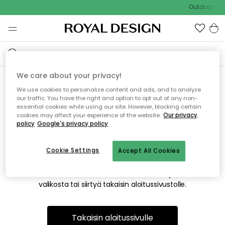
Outdoor Sal
We care about your privacy!
We use cookies to personalize content and ads, and to analyze
Emme valitettavasti löydä
our traffic. You have the right and option to opt out of any non-
essential cookies while using our site. However, blocking certain
etsimääsi sivua
cookies may affect your experience of the website.
Our privacy
policy
Google's privacy policy
Cookie Settings
Accept All Cookies
Tämä voi johtua siitä, että sivua ei enää ole tai siitä, että se
on siirretty muualle. Pahoittelemme tästä mahdollisesti
aiheutunutta häiriötä. Voit kokeilla uudelleen yllä olevasta
valikosta tai siirtyä takaisin aloitussivustolle.
Takaisin aloitussivulle