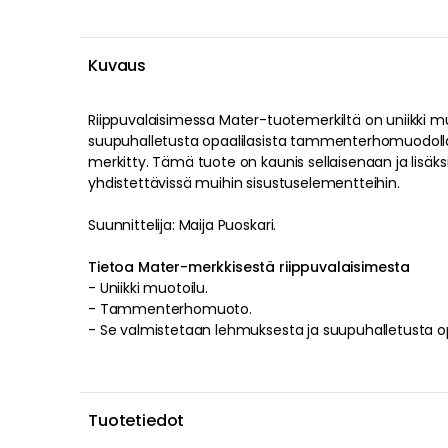
Kuvaus
Riippuvalaisimessa
Mater
-tuotemerkiltä on
uniikki
mu
suupuhalletusta opaalilasista
tammenterhomuodoll
merkitty
.
Tämä tuote on kaunis sellaisenaan ja lisäksi
yhdistettävissä muihin sisustuselementteihin
.
Suunnittelija: Maija Puoskari.
Tietoa Mater-merkkisestä riippuvalaisimesta
-
Uniikki
muotoilu
.
-
Tammenterhomuoto
.
- Se valmistetaan
lehmuksesta
ja
suupuhalletusta op
Tuotetiedot