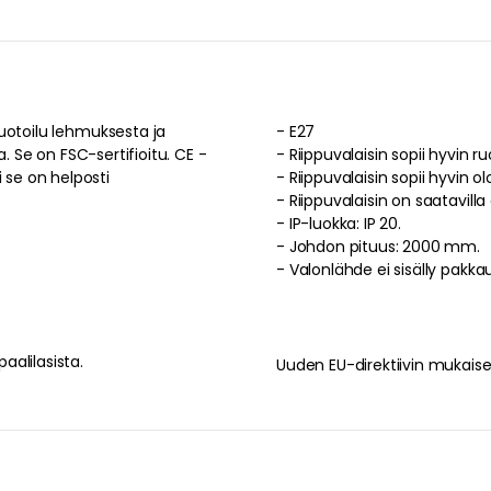
otoilu
lehmuksesta
ja
-
E27
a
. Se on
FSC-sertifioitu
.
CE -
-
Riippuvalaisin sopii hyvin 
 se on helposti
-
Riippuvalaisin sopii hyvin 
-
-
IP-luokka: IP 20.
-
Johdon pituus: 2000 mm.
-
Valonlähde ei sisälly pakka
aalilasista
.
Uuden EU-direktiivin mukaises