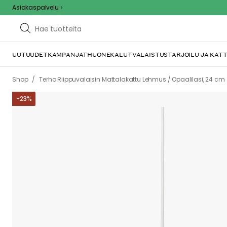
Asiakaspalvelu
UUTUUDET
KAMPANJAT
HUONEKALUT
VALAISTUS
TARJOILU JA KAT
/
Shop
Terho Riippuvalaisin Mattalakattu Lehmus / Opaalilasi, 24 cm
-
23
%