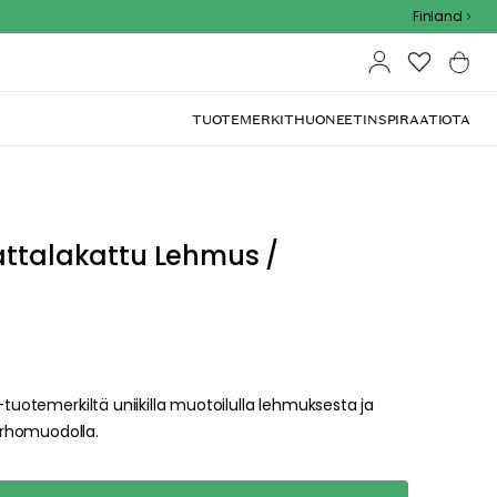
Outdoor Sale - 15% EXTRA alennus koodilla
Finland
TUOTEMERKIT
HUONEET
INSPIRAATIOTA
attalakattu Lehmus /
-tuotemerkiltä uniikilla muotoilulla lehmuksesta ja
erhomuodolla.