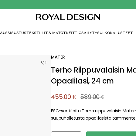
TAUS
SISUSTUS
TEKSTIILIT & MATOT
KEITTIÖ
SÄILYTYS
ULKOKALUSTEET
MATER
Terho Riippuvalaisin M
Opaalilasi, 24 cm
455.00 €
589.00 €
FSC-sertifioitu Terho riippuvalaisin Mater
suupuhalletusta opaalilasista tamment