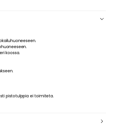
ruokailuhuoneeseen.
olohuoneeseen.
Riippuvalaisin on saatavilla eri koossa.
ukseen.
ti pistotulppia ei toimiteta.