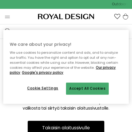
Outdoor Sal
We care about your privacy!
We use cookies to personalize content and ads, and to analyze
Emme valitettavasti löydä
our traffic. You have the right and option to opt out of any non-
essential cookies while using our site. However, blocking certain
etsimääsi sivua
cookies may affect your experience of the website.
Our privacy
policy
Google's privacy policy
Cookie Settings
Accept All Cookies
Tämä voi johtua siitä, että sivua ei enää ole tai siitä, että se
on siirretty muualle. Pahoittelemme tästä mahdollisesti
aiheutunutta häiriötä. Voit kokeilla uudelleen yllä olevasta
valikosta tai siirtyä takaisin aloitussivustolle.
Takaisin aloitussivulle