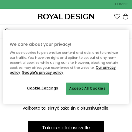
Outdoor S
We care about your privacy!
We use cookies to personalize content and ads, and to analyze
Emme valitettavasti löydä
our traffic. You have the right and option to opt out of any non-
essential cookies while using our site. However, blocking certain
etsimääsi sivua
cookies may affect your experience of the website.
Our privacy
policy
Google's privacy policy
Cookie Settings
Accept All Cookies
Tämä voi johtua siitä, että sivua ei enää ole tai siitä, että se
on siirretty muualle. Pahoittelemme tästä mahdollisesti
aiheutunutta häiriötä. Voit kokeilla uudelleen yllä olevasta
valikosta tai siirtyä takaisin aloitussivustolle.
Takaisin aloitussivulle