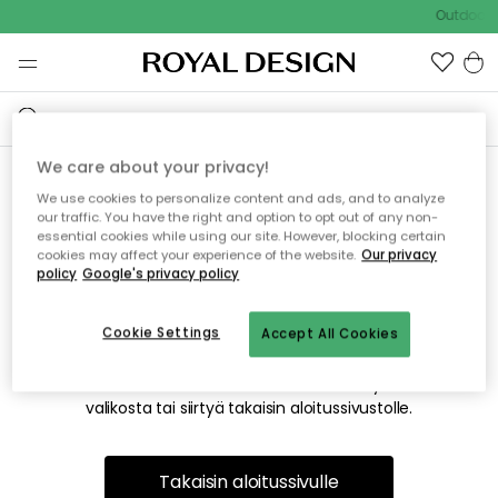
Outdoor S
We care about your privacy!
We use cookies to personalize content and ads, and to analyze
Emme valitettavasti löydä
our traffic. You have the right and option to opt out of any non-
essential cookies while using our site. However, blocking certain
etsimääsi sivua
cookies may affect your experience of the website.
Our privacy
policy
Google's privacy policy
Cookie Settings
Accept All Cookies
Tämä voi johtua siitä, että sivua ei enää ole tai siitä, että se
on siirretty muualle. Pahoittelemme tästä mahdollisesti
aiheutunutta häiriötä. Voit kokeilla uudelleen yllä olevasta
valikosta tai siirtyä takaisin aloitussivustolle.
Takaisin aloitussivulle