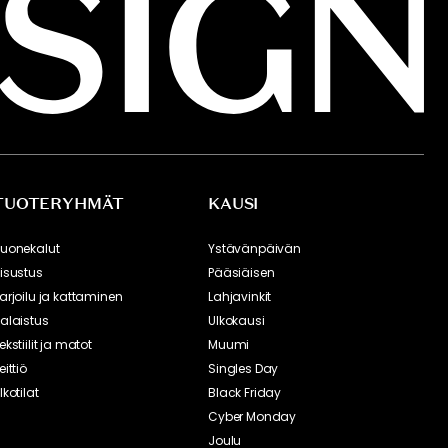
TUOTERYHMÄT
KAUSI
uonekalut
Ystävänpäivän
isustus
Pääsiäisen
arjoilu ja kattaminen
Lahjavinkit
alaistus
Ulkokausi
ekstiilit ja matot
Muumi
eittiö
Singles Day
lkotilat
Black Friday
Cyber Monday
Joulu