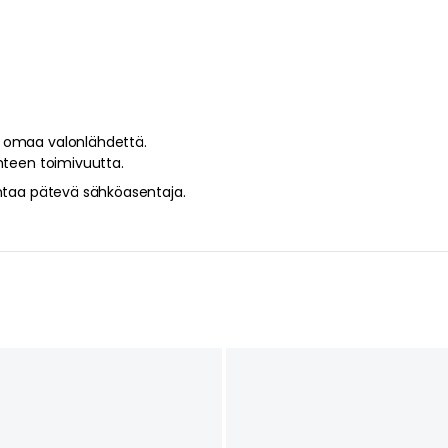
n omaa valonlähdettä.
hteen toimivuutta.
entaa pätevä sähköasentaja.