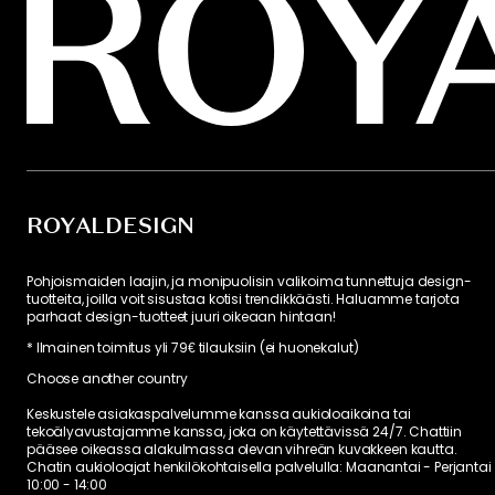
ROYALDESIGN
Pohjoismaiden laajin, ja monipuolisin valikoima tunnettuja design-
tuotteita, joilla voit sisustaa kotisi trendikkäästi. Haluamme tarjota
parhaat design-tuotteet juuri oikeaan hintaan!
* Ilmainen toimitus yli 79€ tilauksiin (ei huonekalut)
Choose another country
Keskustele asiakaspalvelumme kanssa aukioloaikoina tai
tekoälyavustajamme kanssa, joka on käytettävissä 24/7. Chattiin
pääsee oikeassa alakulmassa olevan vihreän kuvakkeen kautta.
Chatin aukioloajat henkilökohtaisella palvelulla:
Maanantai - Perjantai
10:00 - 14:00