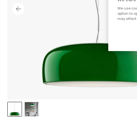
We use cook
option to o
may affect 