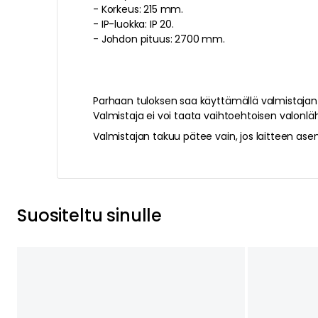
-
Korkeus: 215 mm.
-
IP-luokka: IP 20.
-
Johdon pituus: 2700 mm.
Parhaan tuloksen saa käyttämällä valmistaja
Valmistaja ei voi taata vaihtoehtoisen valonlä
Valmistajan takuu pätee vain, jos laitteen as
Suositeltu sinulle