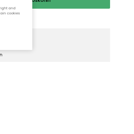
Lisää ostoskoriin
right and
tain cookies
stossa
an