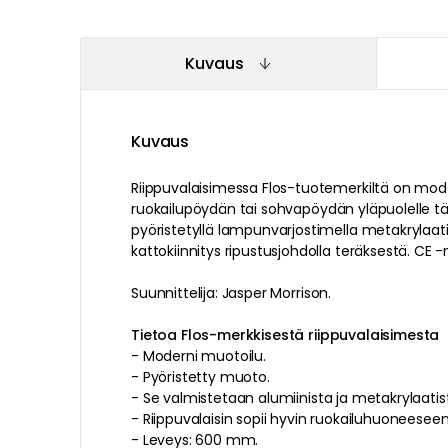
Kuvaus
Kuvaus
Riippuvalaisimessa
Flos
-tuotemerkiltä on
mode
ruokailupöydän tai sohvapöydän yläpuolelle
tä
pyöristetyllä
lampunvarjostimella
metakrylaat
kattokiinnitys
ripustusjohdolla
teräksestä
.
CE -
Suunnittelija: Jasper Morrison.
Tietoa Flos-merkkisestä riippuvalaisimesta
-
Moderni
muotoilu
.
-
Pyöristetty
muoto
.
- Se valmistetaan
alumiinista
ja
metakrylaatis
-
Riippuvalaisin sopii hyvin ruokailuhuoneeseen
-
Leveys: 600 mm.