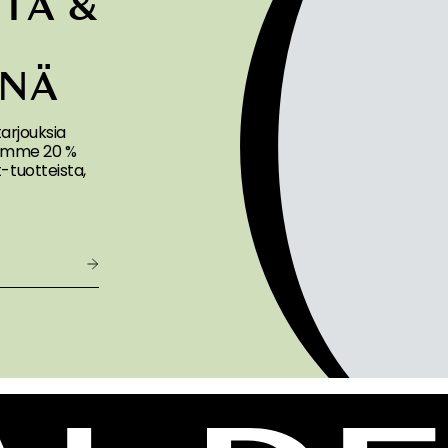
TA &
A
ENÄ
 tarjouksia
joamme 20 %
tuotteista,