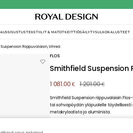
TAUS
SISUSTUS
TEKSTIILIT & MATOT
KEITTIÖ
SÄILYTYS
ULKOKALUSTEET
 Suspension Riippuvalaisin, Vihreä
FLOS
Smithfield Suspension R
1 081.00 €
1 201.00 €
Smithfield Suspension riippuvalaisin Flo
tai sohvapöydän yläpuolelle täydellisesti
metakrylaatista ja alumiinista.
about your privacy!