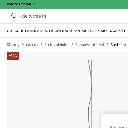
Asiakaspalvelu
UUTUUDET
KAMPANJAT
HUONEKALUT
VALAISTUS
TARJOILU JA KAT
/
/
/
/
Shop
Valaistus
Kattovalaistus
Riippuvalaisimet
Smithfield
-
10
%
We care 