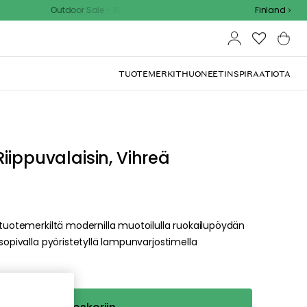
Outdoor Sale - 15% EXTRA alennus koodilla
Finland
TUOTEMERKIT
HUONEET
INSPIRAATIOTA
iippuvalaisin, Vihreä
s-tuotemerkiltä modernilla muotoilulla ruokailupöydän
 sopivalla pyöristetyllä lampunvarjostimella