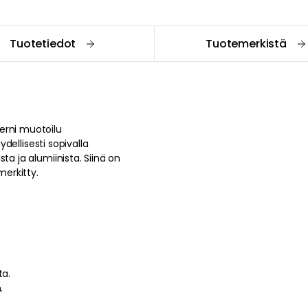
Tuotetiedot
Tuotemerkistä
rni
muotoilu
ydellisesti sopivalla
ista
ja
alumiinista
. Siinä on
merkitty
.
ta
.
.