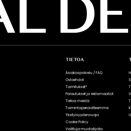
TIETOA
Asiakaspalvelu / FAQ
H
Ostoehdot
S
Toimitukset*
T
Palautukset ja reklamaatiot
V
Tietoa meistä
T
Toimintaperiaatteemme
K
Yksityisyydensuoja
U
Cookie Policy
Valittuja muotoilijoita