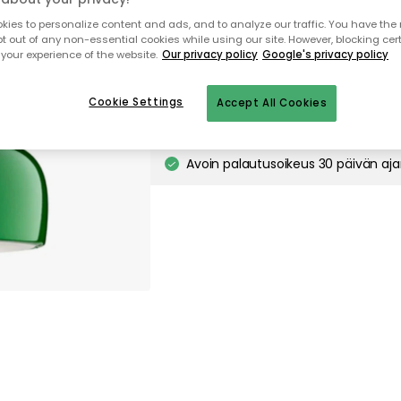
ies to personalize content and ads, and to analyze our traffic. You have the 
pt out of any non-essential cookies while using our site. However, blocking cer
Ilmainen toimitus
Vain 1 kpl jäljellä vara
your experience of the website.
Our privacy policy
Google's privacy policy
Cookie Settings
Accept All Cookies
Ilmainen toimitus yli 79 €*
Nopeat ja joustavat toimitukset
Avoin palautusoikeus 30 päivän aj