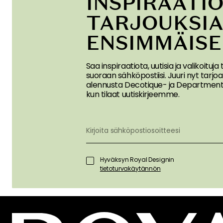
INSPIRAATIO
TARJOUKSI
ENSIMMÄIS
Saa inspiraatiota, uutisia ja valikoituja
suoraan sähköpostiisi. Juuri nyt tar
alennusta Decotique- ja Department-
kun tilaat uutiskirjeemme.
Hyväksyn Royal Designin
tietoturvakäytännön