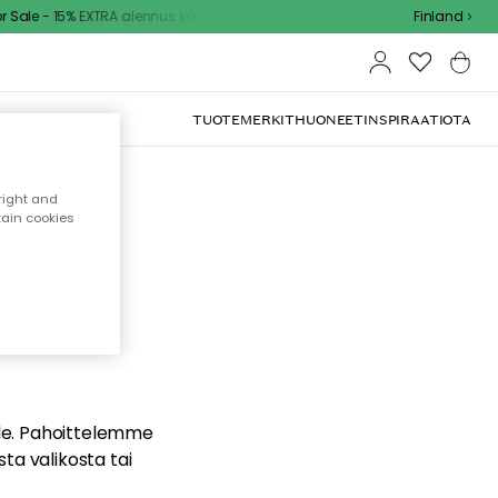
ale - 15% EXTRA alennus koodilla
Finland
TUOTEMERKIT
HUONEET
INSPIRAATIOTA
right and
tain cookies
dä
ualle. Pahoittelemme
sta valikosta tai