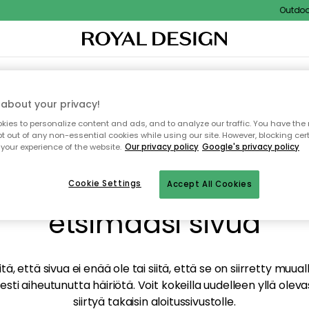
Outdoor S
TAUS
SISUSTUS
TEKSTIILIT & MATOT
KEITTIÖ
SÄILYTYS
ULKOKALUSTEET
about your privacy!
ies to personalize content and ads, and to analyze our traffic. You have the 
pt out of any non-essential cookies while using our site. However, blocking cer
your experience of the website.
Our privacy policy
Google's privacy policy
mme valitettavasti löy
Cookie Settings
Accept All Cookies
etsimääsi sivua
tä, että sivua ei enää ole tai siitä, että se on siirretty mu
sti aiheutunutta häiriötä. Voit kokeilla uudelleen yllä oleva
siirtyä takaisin aloitussivustolle.