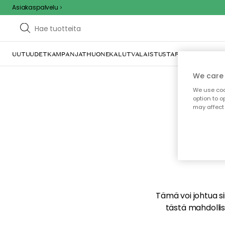
Asiakaspalvelu
UUTUUDET
KAMPANJAT
HUONEKALUT
VALAISTUS
TARJOILU JA KAT
We care 
We use cook
option to o
may affect 
E
Tämä voi johtua sii
tästä mahdollise