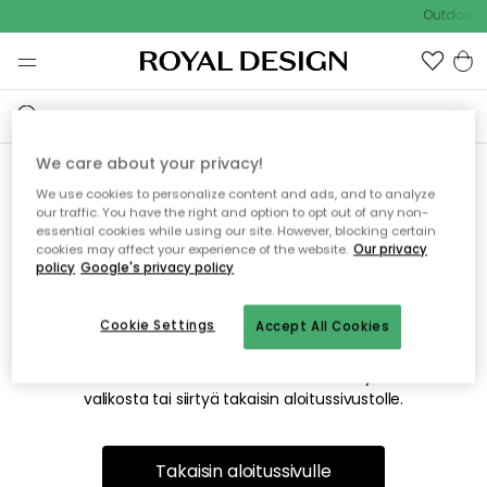
Outdoor S
We care about your privacy!
We use cookies to personalize content and ads, and to analyze
Emme valitettavasti löydä
our traffic. You have the right and option to opt out of any non-
essential cookies while using our site. However, blocking certain
etsimääsi sivua
cookies may affect your experience of the website.
Our privacy
policy
Google's privacy policy
Cookie Settings
Accept All Cookies
Tämä voi johtua siitä, että sivua ei enää ole tai siitä, että se
on siirretty muualle. Pahoittelemme tästä mahdollisesti
aiheutunutta häiriötä. Voit kokeilla uudelleen yllä olevasta
valikosta tai siirtyä takaisin aloitussivustolle.
Takaisin aloitussivulle