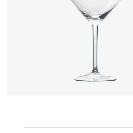
We care 
We use cook
option to o
may affect 