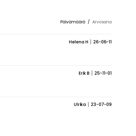
Päivämäärä
Arvosana
Helena H
26-06-11
Erik B
25-11-01
Ulrika
23-07-09