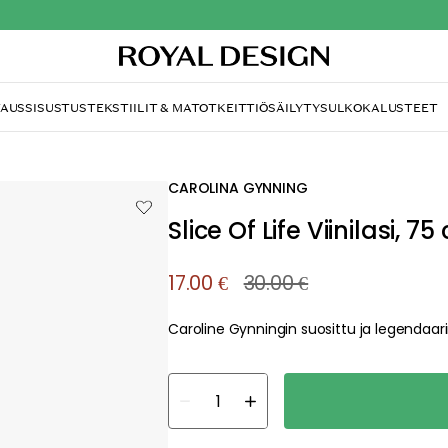
TAUS
SISUSTUS
TEKSTIILIT & MATOT
KEITTIÖ
SÄILYTYS
ULKOKALUSTEET
CAROLINA GYNNING
Slice Of Life Viinilasi, 75 
17.00 €
30.00 €
Caroline Gynningin suosittu ja legendaarine