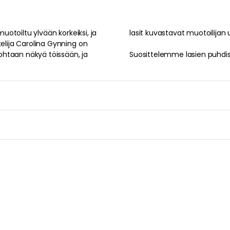
muotoiltu ylvään korkeiksi, ja
lasit kuvastavat muotoilijan u
telija Carolina Gynning on
ohtaan näkyä töissään, ja
Suosittelemme lasien puhdis