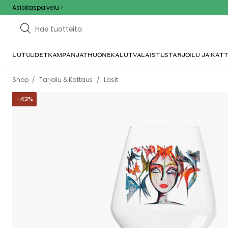
Asiakaspalvelu
UUTUUDET
KAMPANJAT
HUONEKALUT
VALAISTUS
TARJOILU JA KAT
/
/
Shop
Tarjoilu & Kattaus
Lasit
-
43
%