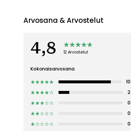
Arvosana & Arvostelut
4,8
12 Arvostelut
Kokonaisarvosana
10
2
0
0
0