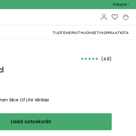
Outdoor Sale - 15% EXTRA alennus koodilla
Finland
TUOTEMERKIT
HUONEET
INSPIRAATIOTA
(
4.8
)
cl
n Slice Of Life Viinilasi
Lisää ostoskoriin