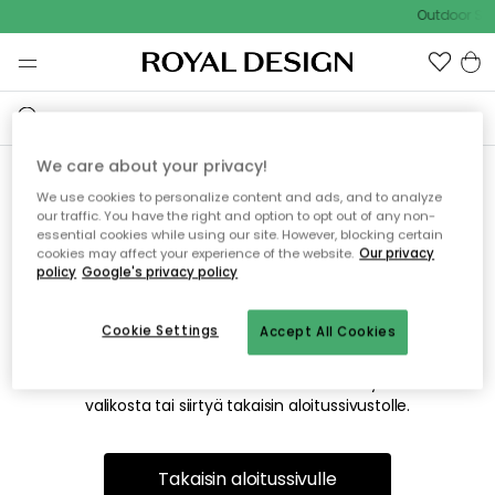
Outdoor Sal
We care about your privacy!
We use cookies to personalize content and ads, and to analyze
Emme valitettavasti löydä
our traffic. You have the right and option to opt out of any non-
essential cookies while using our site. However, blocking certain
etsimääsi sivua
cookies may affect your experience of the website.
Our privacy
policy
Google's privacy policy
Cookie Settings
Accept All Cookies
Tämä voi johtua siitä, että sivua ei enää ole tai siitä, että se
on siirretty muualle. Pahoittelemme tästä mahdollisesti
aiheutunutta häiriötä. Voit kokeilla uudelleen yllä olevasta
valikosta tai siirtyä takaisin aloitussivustolle.
Takaisin aloitussivulle