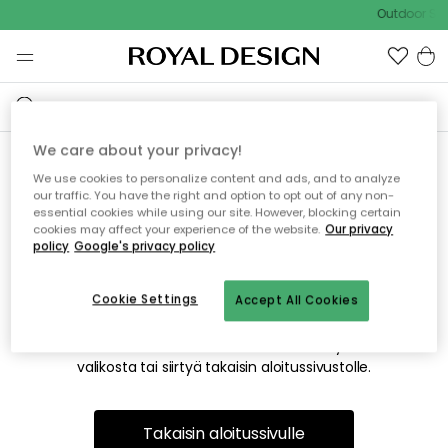
Outdoor Sal
We care about your privacy!
We use cookies to personalize content and ads, and to analyze
Emme valitettavasti löydä
our traffic. You have the right and option to opt out of any non-
essential cookies while using our site. However, blocking certain
etsimääsi sivua
cookies may affect your experience of the website.
Our privacy
policy
Google's privacy policy
Cookie Settings
Accept All Cookies
Tämä voi johtua siitä, että sivua ei enää ole tai siitä, että se
on siirretty muualle. Pahoittelemme tästä mahdollisesti
aiheutunutta häiriötä. Voit kokeilla uudelleen yllä olevasta
valikosta tai siirtyä takaisin aloitussivustolle.
Takaisin aloitussivulle