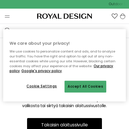
Outdoor Sal
We care about your privacy!
We use cookies to personalize content and ads, and to analyze
Emme valitettavasti löydä
our traffic. You have the right and option to opt out of any non-
essential cookies while using our site. However, blocking certain
etsimääsi sivua
cookies may affect your experience of the website.
Our privacy
policy
Google's privacy policy
Cookie Settings
Accept All Cookies
Tämä voi johtua siitä, että sivua ei enää ole tai siitä, että se
on siirretty muualle. Pahoittelemme tästä mahdollisesti
aiheutunutta häiriötä. Voit kokeilla uudelleen yllä olevasta
valikosta tai siirtyä takaisin aloitussivustolle.
Takaisin aloitussivulle