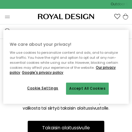
Outdoor Sal
We care about your privacy!
We use cookies to personalize content and ads, and to analyze
Emme valitettavasti löydä
our traffic. You have the right and option to opt out of any non-
essential cookies while using our site. However, blocking certain
etsimääsi sivua
cookies may affect your experience of the website.
Our privacy
policy
Google's privacy policy
Cookie Settings
Accept All Cookies
Tämä voi johtua siitä, että sivua ei enää ole tai siitä, että se
on siirretty muualle. Pahoittelemme tästä mahdollisesti
aiheutunutta häiriötä. Voit kokeilla uudelleen yllä olevasta
valikosta tai siirtyä takaisin aloitussivustolle.
Takaisin aloitussivulle