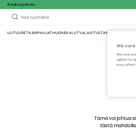
Asiakaspalvelu
UUTUUDET
KAMPANJAT
HUONEKALUT
VALAISTUS
TARJOILU JA KAT
We care 
We use cook
option to o
may affect 
E
Tämä voi johtua sii
tästä mahdollise