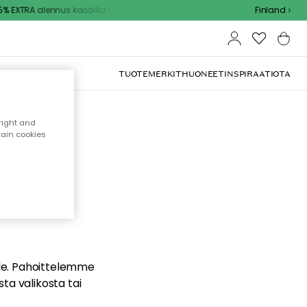
 EXTRA alennus koodilla
Finland
TUOTEMERKIT
HUONEET
INSPIRAATIOTA
right and
tain cookies
dä
ualle. Pahoittelemme
sta valikosta tai