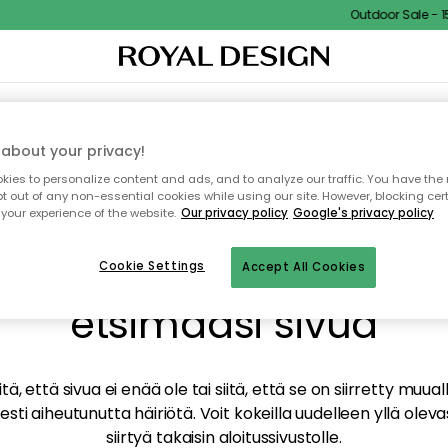
Outdoor Sale - 15%
TAUS
SISUSTUS
TEKSTIILIT & MATOT
KEITTIÖ
SÄILYTYS
ULKOKALUSTEET
about your privacy!
ies to personalize content and ads, and to analyze our traffic. You have the 
pt out of any non-essential cookies while using our site. However, blocking cer
your experience of the website.
Our privacy policy
Google's privacy policy
mme valitettavasti löy
Cookie Settings
Accept All Cookies
etsimääsi sivua
tä, että sivua ei enää ole tai siitä, että se on siirretty mu
sti aiheutunutta häiriötä. Voit kokeilla uudelleen yllä oleva
siirtyä takaisin aloitussivustolle.