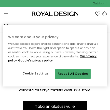
Outdoor Sal
We care about your privacy!
We use cookies to personalize content and ads, and to analyze
Emme valitettavasti löydä
our traffic. You have the right and option to opt out of any non-
essential cookies while using our site. However, blocking certain
etsimääsi sivua
cookies may affect your experience of the website.
Our privacy
policy
Google's privacy policy
Cookie Settings
Accept All Cookies
Tämä voi johtua siitä, että sivua ei enää ole tai siitä, että se
on siirretty muualle. Pahoittelemme tästä mahdollisesti
aiheutunutta häiriötä. Voit kokeilla uudelleen yllä olevasta
valikosta tai siirtyä takaisin aloitussivustolle.
Takaisin aloitussivulle