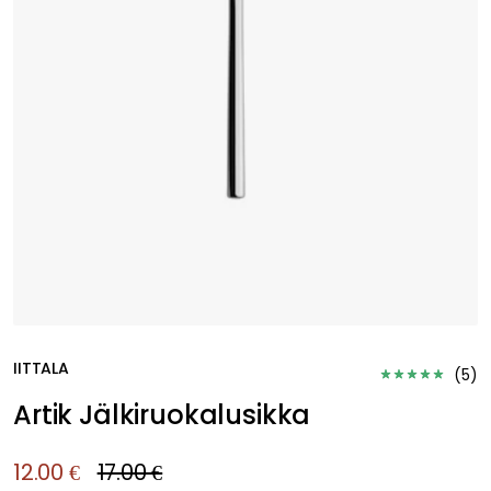
IITTALA
(
5
)
Artik Jälkiruokalusikka
12.00 €
17.00 €