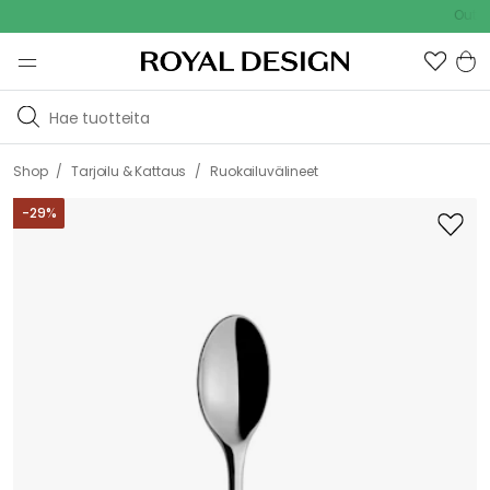
Outdoor Sa
/
/
Shop
Tarjoilu & Kattaus
Ruokailuvälineet
-
29
%