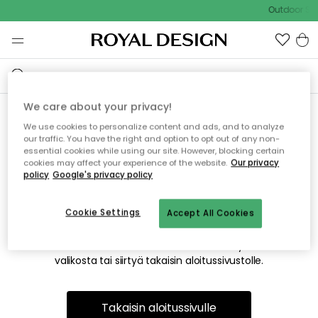
Outdoor Sal
We care about your privacy!
We use cookies to personalize content and ads, and to analyze
Emme valitettavasti löydä
our traffic. You have the right and option to opt out of any non-
essential cookies while using our site. However, blocking certain
etsimääsi sivua
cookies may affect your experience of the website.
Our privacy
policy
Google's privacy policy
Cookie Settings
Accept All Cookies
Tämä voi johtua siitä, että sivua ei enää ole tai siitä, että se
on siirretty muualle. Pahoittelemme tästä mahdollisesti
aiheutunutta häiriötä. Voit kokeilla uudelleen yllä olevasta
valikosta tai siirtyä takaisin aloitussivustolle.
Takaisin aloitussivulle