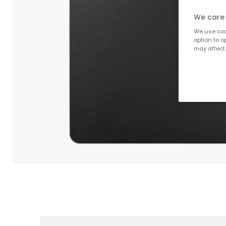
We care 
We use cook
option to o
may affect 
;