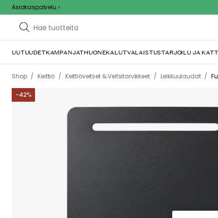
Asiakaspalvelu
UUTUUDET
KAMPANJAT
HUONEKALUT
VALAISTUS
TARJOILU JA KAT
E
Tämä voi johtua sii
tästä mahdollise