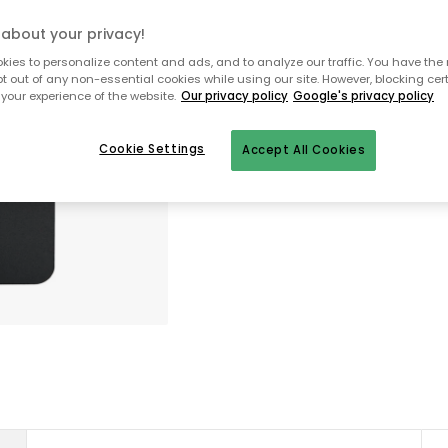
about your privacy!
ies to personalize content and ads, and to analyze our traffic. You have the 
Takaisin aloitussivulle
pt out of any non-essential cookies while using our site. However, blocking cer
your experience of the website.
Our privacy policy
Google's privacy policy
Cookie Settings
Accept All Cookies