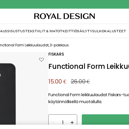
TAUS
SISUSTUS
TEKSTIILIT & MATOT
KEITTIÖ
SÄILYTYS
ULKOKALUSTEET
mme valitettavasti löy
etsimääsi sivua
tä, että sivua ei enää ole tai siitä, että se on siirretty mu
sti aiheutunutta häiriötä. Voit kokeilla uudelleen yllä oleva
siirtyä takaisin aloitussivustolle.