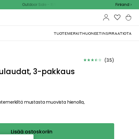
Outdoor Sale - 15% EXTRA alennus koodilla
Finland
TUOTEMERKIT
HUONEET
INSPIRAATIOTA
dä
ualle. Pahoittelemme
sta valikosta tai