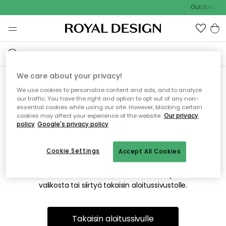
Outdoor Sal
We care about your privacy!
We use cookies to personalize content and ads, and to analyze
Emme valitettavasti löydä
our traffic. You have the right and option to opt out of any non-
essential cookies while using our site. However, blocking certain
etsimääsi sivua
cookies may affect your experience of the website.
Our privacy
policy
Google's privacy policy
Cookie Settings
Accept All Cookies
Tämä voi johtua siitä, että sivua ei enää ole tai siitä, että se
on siirretty muualle. Pahoittelemme tästä mahdollisesti
aiheutunutta häiriötä. Voit kokeilla uudelleen yllä olevasta
valikosta tai siirtyä takaisin aloitussivustolle.
Takaisin aloitussivulle