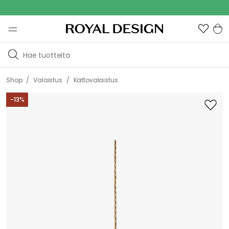
Out
/
/
Shop
Valaistus
Kattovalaistus
-
13
%