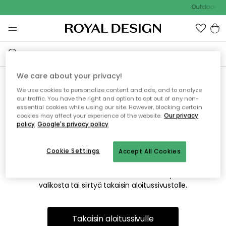
Outdoor Sal
We care about your privacy!
We use cookies to personalize content and ads, and to analyze
Emme valitettavasti löydä
our traffic. You have the right and option to opt out of any non-
essential cookies while using our site. However, blocking certain
etsimääsi sivua
cookies may affect your experience of the website.
Our privacy
policy
Google's privacy policy
Cookie Settings
Accept All Cookies
Tämä voi johtua siitä, että sivua ei enää ole tai siitä, että se
on siirretty muualle. Pahoittelemme tästä mahdollisesti
aiheutunutta häiriötä. Voit kokeilla uudelleen yllä olevasta
valikosta tai siirtyä takaisin aloitussivustolle.
Takaisin aloitussivulle