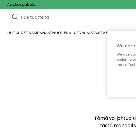
Asiakaspalvelu
UUTUUDET
KAMPANJAT
HUONEKALUT
VALAISTUS
TARJOILU JA KAT
We care 
We use cook
option to o
may affect 
E
Tämä voi johtua sii
tästä mahdollise