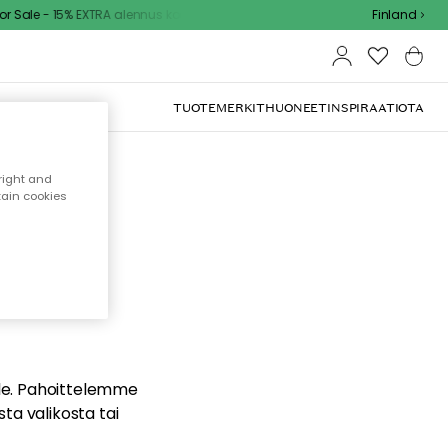
 Sale - 15% EXTRA alennus koodilla
Finland
TUOTEMERKIT
HUONEET
INSPIRAATIOTA
right and
tain cookies
dä
ualle. Pahoittelemme
sta valikosta tai