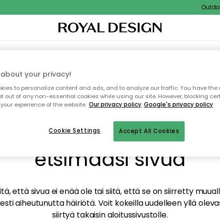
Outdoor
TAUS
SISUSTUS
TEKSTIILIT & MATOT
KEITTIÖ
SÄILYTYS
ULKOKALUSTEET
about your privacy!
ies to personalize content and ads, and to analyze our traffic. You have the 
pt out of any non-essential cookies while using our site. However, blocking cer
your experience of the website.
Our privacy policy
Google's privacy policy
mme valitettavasti löy
Cookie Settings
Accept All Cookies
etsimääsi sivua
tä, että sivua ei enää ole tai siitä, että se on siirretty mu
sti aiheutunutta häiriötä. Voit kokeilla uudelleen yllä oleva
siirtyä takaisin aloitussivustolle.