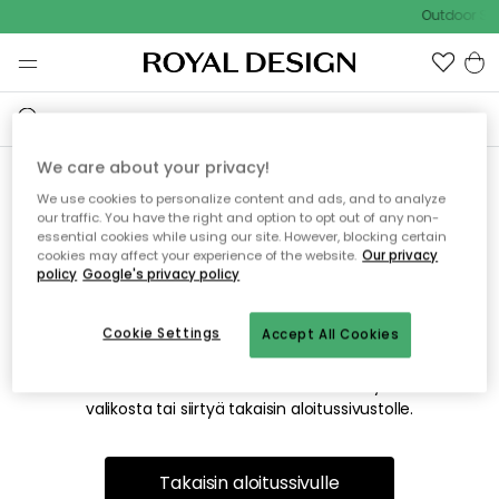
Outdoor Sal
We care about your privacy!
We use cookies to personalize content and ads, and to analyze
Emme valitettavasti löydä
our traffic. You have the right and option to opt out of any non-
essential cookies while using our site. However, blocking certain
etsimääsi sivua
cookies may affect your experience of the website.
Our privacy
policy
Google's privacy policy
Cookie Settings
Accept All Cookies
Tämä voi johtua siitä, että sivua ei enää ole tai siitä, että se
on siirretty muualle. Pahoittelemme tästä mahdollisesti
aiheutunutta häiriötä. Voit kokeilla uudelleen yllä olevasta
valikosta tai siirtyä takaisin aloitussivustolle.
Takaisin aloitussivulle