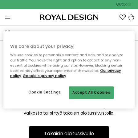
Outdoor Sal
We care about your privacy!
We use cookies to personalize content and ads, and to analyze
Emme valitettavasti löydä
our traffic. You have the right and option to opt out of any non-
essential cookies while using our site. However, blocking certain
etsimääsi sivua
cookies may affect your experience of the website.
Our privacy
policy
Google's privacy policy
Cookie Settings
Accept All Cookies
Tämä voi johtua siitä, että sivua ei enää ole tai siitä, että se
on siirretty muualle. Pahoittelemme tästä mahdollisesti
aiheutunutta häiriötä. Voit kokeilla uudelleen yllä olevasta
valikosta tai siirtyä takaisin aloitussivustolle.
Takaisin aloitussivulle