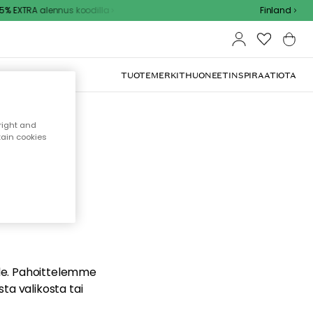
% EXTRA alennus koodilla
Finland
TUOTEMERKIT
HUONEET
INSPIRAATIOTA
right and
tain cookies
dä
ualle. Pahoittelemme
sta valikosta tai