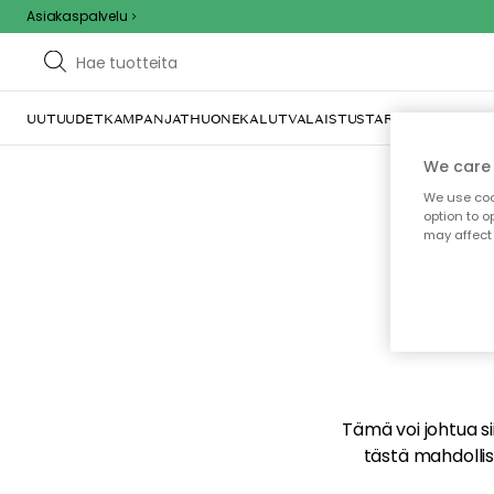
Asiakaspalvelu
UUTUUDET
KAMPANJAT
HUONEKALUT
VALAISTUS
TARJOILU JA KAT
We care 
We use cook
option to o
may affect 
E
Tämä voi johtua sii
tästä mahdollise