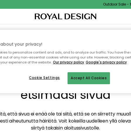
Outdoor Sale - 15
TAUS
SISUSTUS
TEKSTIILIT & MATOT
KEITTIÖ
SÄILYTYS
ULKOKALUSTEET
about your privacy!
ies to personalize content and ads, and to analyze our traffic. You have the 
pt out of any non-essential cookies while using our site. However, blocking cer
your experience of the website.
Our privacy policy
Google's privacy policy
mme valitettavasti löy
Cookie Settings
Accept All Cookies
etsimääsi sivua
tä, että sivua ei enää ole tai siitä, että se on siirretty mu
sti aiheutunutta häiriötä. Voit kokeilla uudelleen yllä oleva
siirtyä takaisin aloitussivustolle.