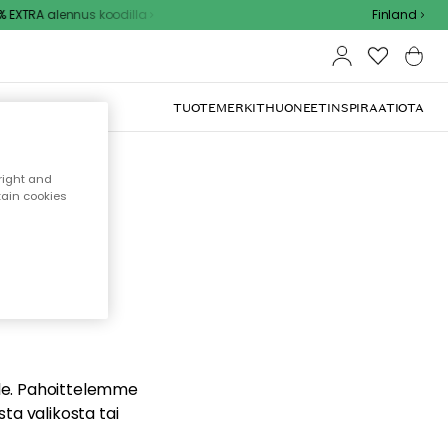
EXTRA alennus koodilla
Finland
TUOTEMERKIT
HUONEET
INSPIRAATIOTA
right and
tain cookies
dä
ualle. Pahoittelemme
sta valikosta tai