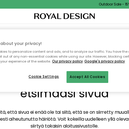
Outdoor Sale - 15% 
TAUS
SISUSTUS
TEKSTIILIT & MATOT
KEITTIÖ
SÄILYTYS
ULKOKALUSTEET
about your privacy!
ies to personalize content and ads, and to analyze our traffic. You have the 
pt out of any non-essential cookies while using our site. However, blocking cer
your experience of the website.
Our privacy policy
Google's privacy policy
mme valitettavasti löy
Cookie Settings
Accept All Cookies
etsimääsi sivua
tä, että sivua ei enää ole tai siitä, että se on siirretty mu
sti aiheutunutta häiriötä. Voit kokeilla uudelleen yllä oleva
siirtyä takaisin aloitussivustolle.