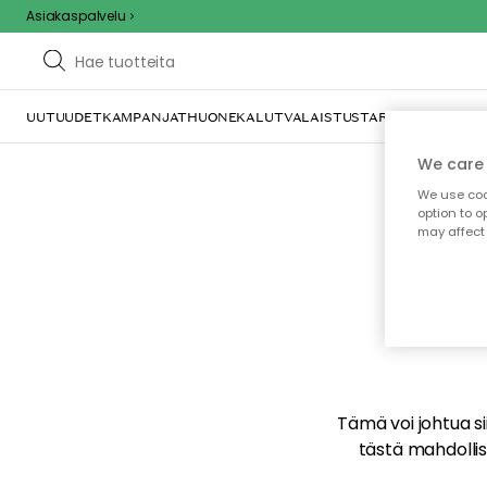
Asiakaspalvelu
UUTUUDET
KAMPANJAT
HUONEKALUT
VALAISTUS
TARJOILU JA KAT
We care 
We use cook
option to o
may affect 
E
Tämä voi johtua sii
tästä mahdollise