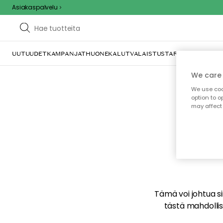
Asiakaspalvelu
UUTUUDET
KAMPANJAT
HUONEKALUT
VALAISTUS
TARJOILU JA KAT
We care 
We use cook
option to o
may affect 
E
Tämä voi johtua sii
tästä mahdollise