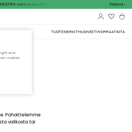
% EXTRA alennus koodilla
Finland
TUOTEMERKIT
HUONEET
INSPIRAATIOTA
right and
tain cookies
dä
ualle. Pahoittelemme
sta valikosta tai