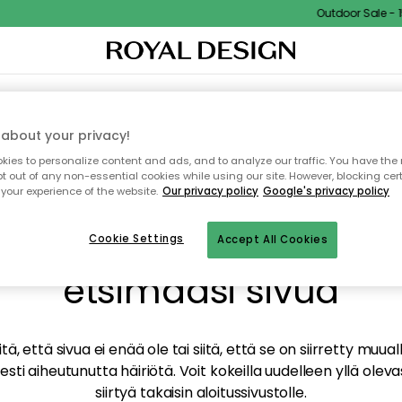
Outdoor Sale - 15
TAUS
SISUSTUS
TEKSTIILIT & MATOT
KEITTIÖ
SÄILYTYS
ULKOKALUSTEET
about your privacy!
ies to personalize content and ads, and to analyze our traffic. You have the 
pt out of any non-essential cookies while using our site. However, blocking cer
your experience of the website.
Our privacy policy
Google's privacy policy
mme valitettavasti löy
Cookie Settings
Accept All Cookies
etsimääsi sivua
tä, että sivua ei enää ole tai siitä, että se on siirretty mu
sti aiheutunutta häiriötä. Voit kokeilla uudelleen yllä oleva
siirtyä takaisin aloitussivustolle.