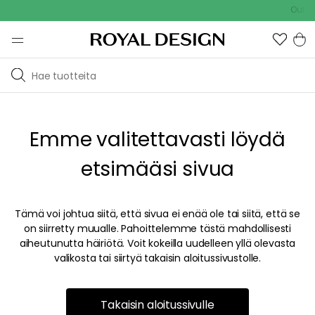
Outdoo
Emme valitettavasti löydä
etsimääsi sivua
Tämä voi johtua siitä, että sivua ei enää ole tai siitä, että se
on siirretty muualle. Pahoittelemme tästä mahdollisesti
aiheutunutta häiriötä. Voit kokeilla uudelleen yllä olevasta
valikosta tai siirtyä takaisin aloitussivustolle.
Takaisin aloitussivulle