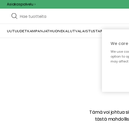
Asiakaspalvelu
UUTUUDET
KAMPANJAT
HUONEKALUT
VALAISTUS
TARJOILU JA KAT
We care 
We use cook
option to o
may affect 
E
Tämä voi johtua sii
tästä mahdollise