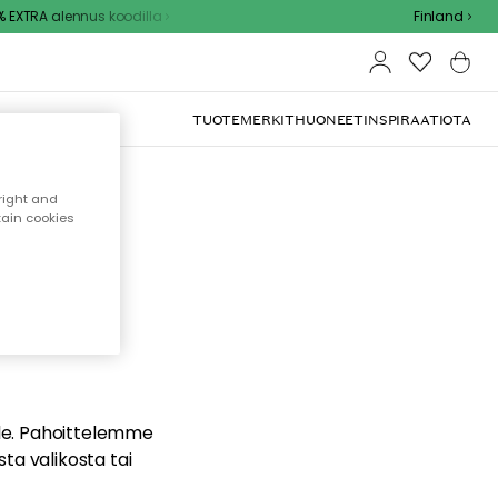
EXTRA alennus koodilla
Finland
TUOTEMERKIT
HUONEET
INSPIRAATIOTA
right and
tain cookies
dä
ualle. Pahoittelemme
sta valikosta tai