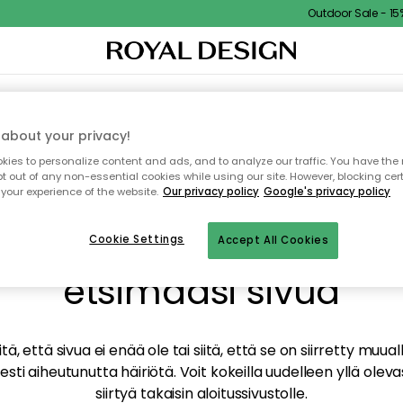
Outdoor Sale - 15% 
TAUS
SISUSTUS
TEKSTIILIT & MATOT
KEITTIÖ
SÄILYTYS
ULKOKALUSTEET
about your privacy!
ies to personalize content and ads, and to analyze our traffic. You have the 
pt out of any non-essential cookies while using our site. However, blocking cer
your experience of the website.
Our privacy policy
Google's privacy policy
mme valitettavasti löy
Cookie Settings
Accept All Cookies
etsimääsi sivua
tä, että sivua ei enää ole tai siitä, että se on siirretty mu
sti aiheutunutta häiriötä. Voit kokeilla uudelleen yllä oleva
siirtyä takaisin aloitussivustolle.