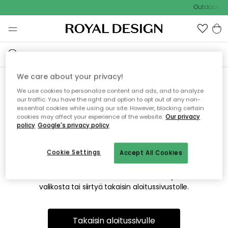
Outdoor Sal
We care about your privacy!
We use cookies to personalize content and ads, and to analyze
Emme valitettavasti löydä
our traffic. You have the right and option to opt out of any non-
essential cookies while using our site. However, blocking certain
etsimääsi sivua
cookies may affect your experience of the website.
Our privacy
policy
Google's privacy policy
Cookie Settings
Accept All Cookies
Tämä voi johtua siitä, että sivua ei enää ole tai siitä, että se
on siirretty muualle. Pahoittelemme tästä mahdollisesti
aiheutunutta häiriötä. Voit kokeilla uudelleen yllä olevasta
valikosta tai siirtyä takaisin aloitussivustolle.
Takaisin aloitussivulle