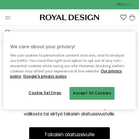
Outdoor Sal
We care about your privacy!
We use cookies to personalize content and ads, and to analyze
Emme valitettavasti löydä
our traffic. You have the right and option to opt out of any non-
essential cookies while using our site. However, blocking certain
etsimääsi sivua
cookies may affect your experience of the website.
Our privacy
policy
Google's privacy policy
Cookie Settings
Accept All Cookies
Tämä voi johtua siitä, että sivua ei enää ole tai siitä, että se
on siirretty muualle. Pahoittelemme tästä mahdollisesti
aiheutunutta häiriötä. Voit kokeilla uudelleen yllä olevasta
valikosta tai siirtyä takaisin aloitussivustolle.
Takaisin aloitussivulle