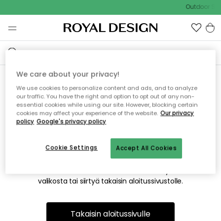
Outdoor Sal
We care about your privacy!
We use cookies to personalize content and ads, and to analyze
Emme valitettavasti löydä
our traffic. You have the right and option to opt out of any non-
essential cookies while using our site. However, blocking certain
etsimääsi sivua
cookies may affect your experience of the website.
Our privacy
policy
Google's privacy policy
Cookie Settings
Accept All Cookies
Tämä voi johtua siitä, että sivua ei enää ole tai siitä, että se
on siirretty muualle. Pahoittelemme tästä mahdollisesti
aiheutunutta häiriötä. Voit kokeilla uudelleen yllä olevasta
valikosta tai siirtyä takaisin aloitussivustolle.
Takaisin aloitussivulle