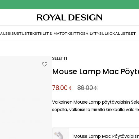
TAUS
SISUSTUS
TEKSTIILIT & MATOT
KEITTIÖ
SÄILYTYS
ULKOKALUSTEET
SELETTI
Mouse Lamp Mac Pöytäv
78.00 €
86.00 €
Valkoinen Mouse Lamp pöytävalaisin Selett
söpöllä, valkoisella hiirellä kirkkaalla valo
Mouse Lamp Mac Pöytävalaisin