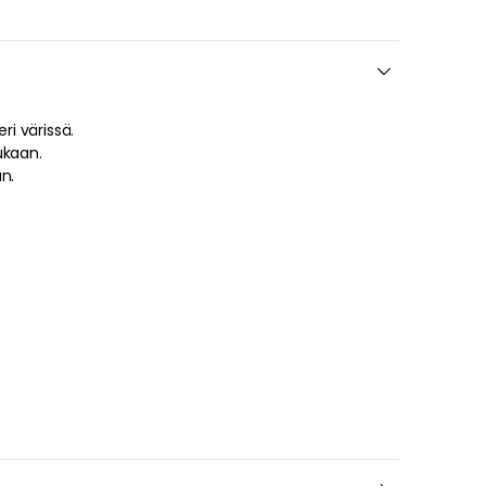
öytävalaisin on saatavilla eri värissä.
ukaan.
n.