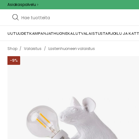
Asiakaspalvelu
UUTUUDET
KAMPANJAT
HUONEKALUT
VALAISTUS
TARJOILU JA KAT
/
/
Shop
Valaistus
Lastenhuoneen valaistus
-
9
%