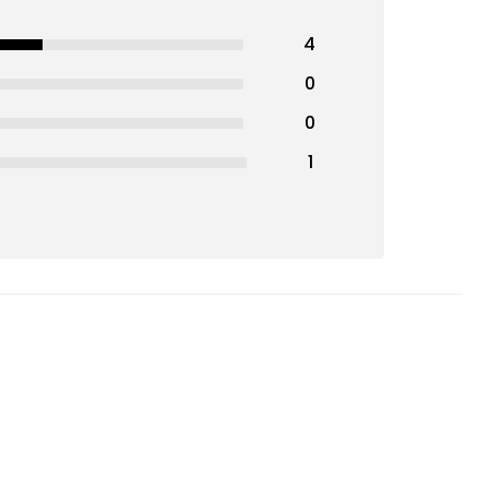
Filiz S
26-01-26
t rypistyneet, eikä
Frau
25-05-25
vosteluja
aistus