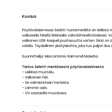
Kuvaus
Pöytävalaisimessa
Seletti
-tuotemerkiltä on
leikkisä
m
valkoisella
hiirellä
kirkkaalla
valonlähteellä
kädessä
.
Va
valkoinen
USB-kaapeli
joustavuutta varten
. Siinä on
valolla
.
Täydellinen yksityiskohta, joka tuo paljon iloa 
Suunnittelija: Marcantonio Raimondi Malerba.
Tietoa Seletti-merkkisestä pöytävalaisimesta
-
Leikkisä
muotoilu
.
-
Valkoinen
hiiri
.
- Se valmistetaan
hartsista
.
-
Lämmin
valo
.
-
On saatavilla muodossa.