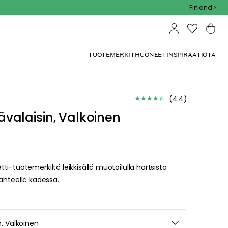
Outdoor Sale - 15% EXTRA alennus koodilla
Finland
TUOTEMERKIT
HUONEET
INSPIRAATIOTA
(
4.4
)
alaisin, Valkoinen
i-tuotemerkiltä leikkisällä muotoilulla hartsista
nlähteellä kädessä.
, Valkoinen