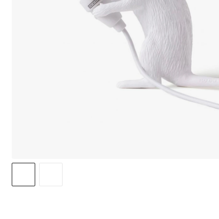
We care 
We use cook
option to o
may affect 