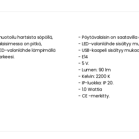
uotoilu
hartsista
söpöllä
,
-
P
laisimessa
on
pitkä
,
- LED-valonlähde sisältyy m
LED-valonlähde
lämpimällä
- USB-kaapeli sisältyy mukaa
arkeesi
.
-
E14
-
5 V.
-
Lumen: 90 lm
-
Kelvin: 2200 K
-
IP-luokka: IP 20.
-
1.0 Wattia
-
CE -merkitty
.