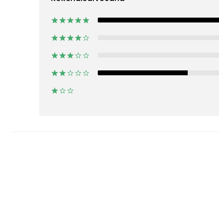
4
0
0
1
0
Lue lisää
Seletti
Lastenvalaisimet
Lastenhuoneen