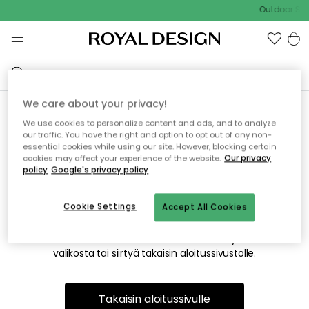
Outdoor Sal
We care about your privacy!
We use cookies to personalize content and ads, and to analyze
Emme valitettavasti löydä
our traffic. You have the right and option to opt out of any non-
essential cookies while using our site. However, blocking certain
etsimääsi sivua
cookies may affect your experience of the website.
Our privacy
policy
Google's privacy policy
Cookie Settings
Accept All Cookies
Tämä voi johtua siitä, että sivua ei enää ole tai siitä, että se
on siirretty muualle. Pahoittelemme tästä mahdollisesti
aiheutunutta häiriötä. Voit kokeilla uudelleen yllä olevasta
valikosta tai siirtyä takaisin aloitussivustolle.
Takaisin aloitussivulle