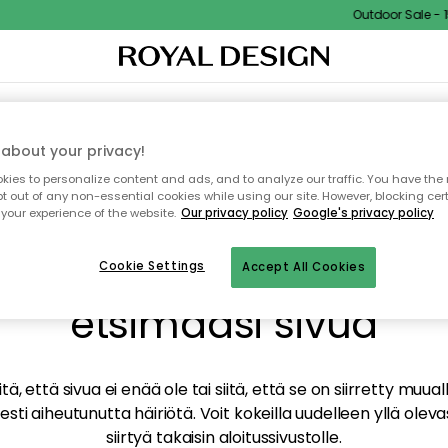
Outdoor Sale - 15
TAUS
SISUSTUS
TEKSTIILIT & MATOT
KEITTIÖ
SÄILYTYS
ULKOKALUSTEET
about your privacy!
ies to personalize content and ads, and to analyze our traffic. You have the 
pt out of any non-essential cookies while using our site. However, blocking cer
your experience of the website.
Our privacy policy
Google's privacy policy
mme valitettavasti löy
Cookie Settings
Accept All Cookies
etsimääsi sivua
tä, että sivua ei enää ole tai siitä, että se on siirretty mu
sti aiheutunutta häiriötä. Voit kokeilla uudelleen yllä oleva
siirtyä takaisin aloitussivustolle.