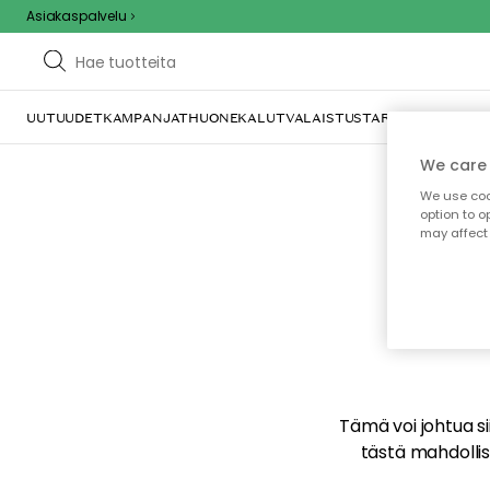
Asiakaspalvelu
UUTUUDET
KAMPANJAT
HUONEKALUT
VALAISTUS
TARJOILU JA KAT
We care 
We use cook
option to o
may affect 
E
Tämä voi johtua sii
tästä mahdollise