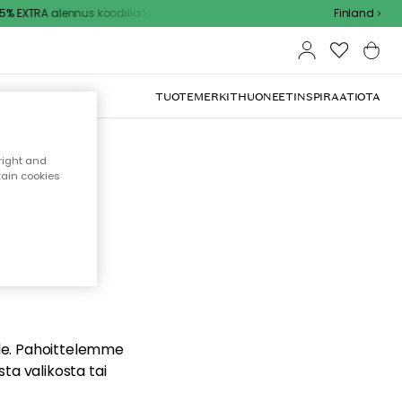
% EXTRA alennus koodilla
Finland
TUOTEMERKIT
HUONEET
INSPIRAATIOTA
right and
tain cookies
dä
ualle. Pahoittelemme
sta valikosta tai