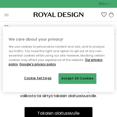
Outdoor Sal
We care about your privacy!
We use cookies to personalize content and ads, and to analyze
Emme valitettavasti löydä
our traffic. You have the right and option to opt out of any non-
essential cookies while using our site. However, blocking certain
etsimääsi sivua
cookies may affect your experience of the website.
Our privacy
policy
Google's privacy policy
Cookie Settings
Accept All Cookies
Tämä voi johtua siitä, että sivua ei enää ole tai siitä, että se
on siirretty muualle. Pahoittelemme tästä mahdollisesti
aiheutunutta häiriötä. Voit kokeilla uudelleen yllä olevasta
valikosta tai siirtyä takaisin aloitussivustolle.
Takaisin aloitussivulle