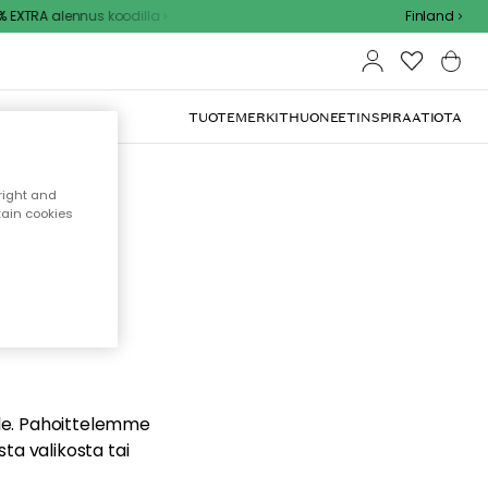
EXTRA alennus koodilla
Finland
TUOTEMERKIT
HUONEET
INSPIRAATIOTA
right and
tain cookies
dä
ualle. Pahoittelemme
sta valikosta tai