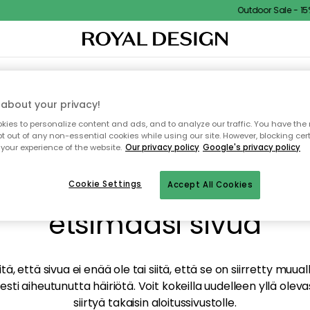
Outdoor Sale - 15% 
TAUS
SISUSTUS
TEKSTIILIT & MATOT
KEITTIÖ
SÄILYTYS
ULKOKALUSTEET
about your privacy!
ies to personalize content and ads, and to analyze our traffic. You have the 
pt out of any non-essential cookies while using our site. However, blocking cer
your experience of the website.
Our privacy policy
Google's privacy policy
mme valitettavasti löy
Cookie Settings
Accept All Cookies
etsimääsi sivua
tä, että sivua ei enää ole tai siitä, että se on siirretty mu
sti aiheutunutta häiriötä. Voit kokeilla uudelleen yllä oleva
siirtyä takaisin aloitussivustolle.