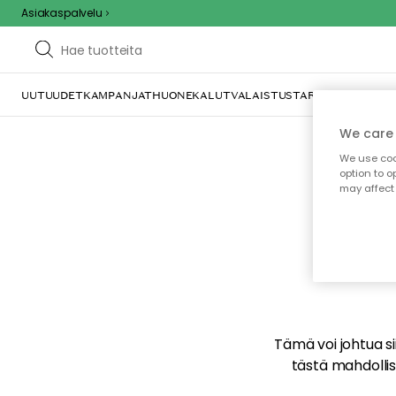
Asiakaspalvelu
UUTUUDET
KAMPANJAT
HUONEKALUT
VALAISTUS
TARJOILU JA KAT
We care 
We use cook
option to o
may affect 
E
Tämä voi johtua sii
tästä mahdollise