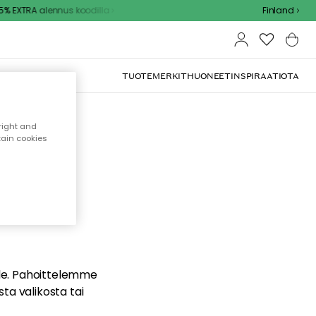
 EXTRA alennus koodilla
Finland
TUOTEMERKIT
HUONEET
INSPIRAATIOTA
right and
tain cookies
dä
ualle. Pahoittelemme
sta valikosta tai