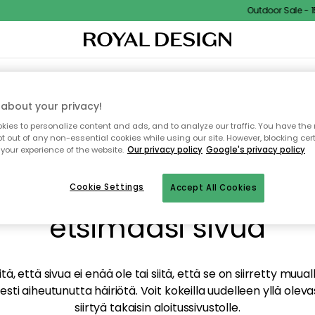
Outdoor Sale - 15%
TAUS
SISUSTUS
TEKSTIILIT & MATOT
KEITTIÖ
SÄILYTYS
ULKOKALUSTEET
about your privacy!
ies to personalize content and ads, and to analyze our traffic. You have the 
pt out of any non-essential cookies while using our site. However, blocking cer
your experience of the website.
Our privacy policy
Google's privacy policy
mme valitettavasti löy
Cookie Settings
Accept All Cookies
etsimääsi sivua
tä, että sivua ei enää ole tai siitä, että se on siirretty mu
sti aiheutunutta häiriötä. Voit kokeilla uudelleen yllä oleva
siirtyä takaisin aloitussivustolle.