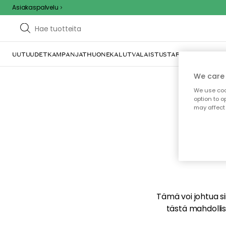
Asiakaspalvelu
UUTUUDET
KAMPANJAT
HUONEKALUT
VALAISTUS
TARJOILU JA KAT
We care 
We use cook
option to o
may affect 
E
Tämä voi johtua sii
tästä mahdollise