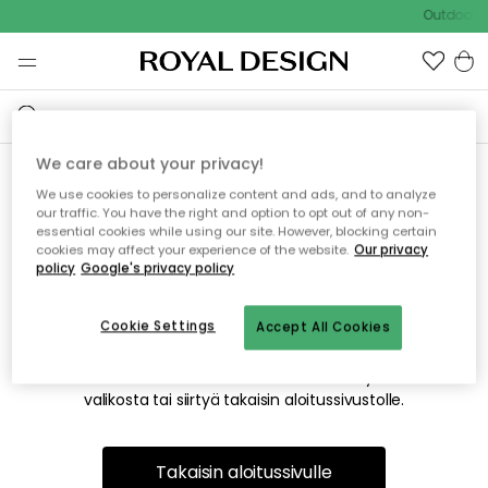
Outdoor S
We care about your privacy!
We use cookies to personalize content and ads, and to analyze
Emme valitettavasti löydä
our traffic. You have the right and option to opt out of any non-
essential cookies while using our site. However, blocking certain
etsimääsi sivua
cookies may affect your experience of the website.
Our privacy
policy
Google's privacy policy
Cookie Settings
Accept All Cookies
Tämä voi johtua siitä, että sivua ei enää ole tai siitä, että se
on siirretty muualle. Pahoittelemme tästä mahdollisesti
aiheutunutta häiriötä. Voit kokeilla uudelleen yllä olevasta
valikosta tai siirtyä takaisin aloitussivustolle.
Takaisin aloitussivulle